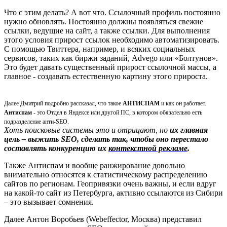
Что с этим делать? А вот что. Ссылочный профиль постоянно
нужно обновлять. Постоянно должны появляться свежие
ссылки, ведущие на сайт, а также ссылки. Для выполнения
этого условия прирост ссылок необходимо автоматизировать.
С помощью Твиттера, например, и всяких социальных
сервисов, таких как биржи заданий, Advego или «Болтунов».
Это будет давать существенный прирост ссылочной массы, а
главное - создавать естественную картину этого прироста.
Далее Дмитрий подробно рассказал, что такое
АНТИСПАМ
и как он работает.
Антиспам
- это Отдел в Яндексе или другой ПС, в котором обязательно есть
подразделение анти-SEO.
Хоть поисковые системы это и отрицают, но
их главная
цель – выжить SEO, сделать так, чтобы оно перестало
составлять конкуренцию их
контекстной рекламе
.
Также Антиспам и вообще ранжирование довольно
внимательно относятся к статистическому распределению
сайтов по регионам. Геопривязки очень важны, и если вдруг
на какой-то сайт из Петербурга, активно ссылаются из Сибири
– это вызывает сомнения.
Далее Антон Воробьев (Webeffector, Москва) представил