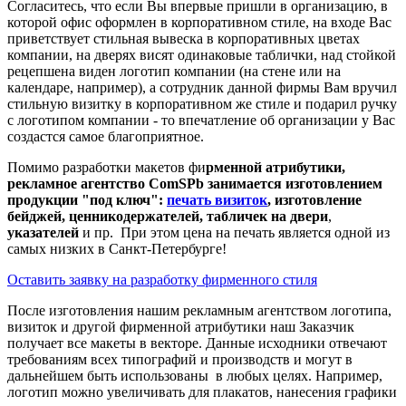
Согласитесь, что если Вы впервые пришли в организацию, в
которой офис оформлен в корпоративном стиле, на входе Вас
приветствует стильная вывеска в корпоративных цветах
компании, на дверях висят одинаковые таблички, над стойкой
рецепшена виден логотип компании (на стене или на
календаре, например), а сотрудник данной фирмы Вам вручил
стильную визитку в корпоративном же стиле и подарил ручку
с логотипом компании - то впечатление об организации у Вас
создастся самое благоприятное.
Помимо разработки макетов фи
рменной атрибутики,
рекламное агентство ComSPb занимается изготовлением
продукции "под ключ":
печать визиток
, изготовление
бейджей, ценникодержателей, табличек на двери
,
указателей
и пр. При этом цена на печать является одной из
самых низких в Санкт-Петербурге!
Оставить заявку на разработку фирменного стиля
После изготовления нашим рекламным агентством логотипа,
визиток и другой фирменной атрибутики наш Заказчик
получает все макеты в векторе. Данные исходники отвечают
требованиям всех типографий и производств и могут в
дальнейшем быть использованы в любых целях. Например,
логотип можно увеличивать для плакатов, нанесения графики