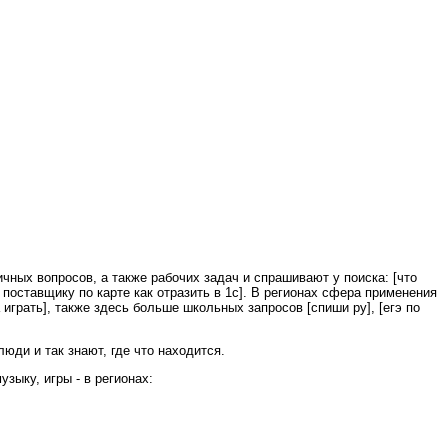
чных вопросов, а также рабочих задач и спрашивают у поиска: [что
та поставщику по карте как отразить в 1с]. В регионах сфера применения
играть], также здесь больше школьных запросов [спиши ру], [егэ по
юди и так знают, где что находится.
зыку, игры - в регионах: