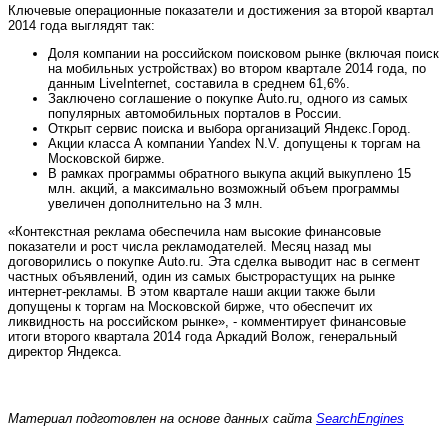
Ключевые операционные показатели и достижения за второй квартал
2014 года выглядят так:
Доля компании на российском поисковом рынке (включая поиск
на мобильных устройствах) во втором квартале 2014 года, по
данным LiveInternet, составила в среднем 61,6%.
Заключено соглашение о покупке Auto.ru, одного из самых
популярных автомобильных порталов в России.
Открыт сервис поиска и выбора организаций Яндекс.Город.
Акции класса А компании Yandex N.V. допущены к торгам на
Московской бирже.
В рамках программы обратного выкупа акций выкуплено 15
млн. акций, а максимально возможный объем программы
увеличен дополнительно на 3 млн.
«Контекстная реклама обеспечила нам высокие финансовые
показатели и рост числа рекламодателей. Месяц назад мы
договорились о покупке Auto.ru. Эта сделка выводит нас в сегмент
частных объявлений, один из самых быстрорастущих на рынке
интернет-рекламы. В этом квартале наши акции также были
допущены к торгам на Московской бирже, что обеспечит их
ликвидность на российском рынке», - комментирует финансовые
итоги второго квартала 2014 года Аркадий Волож, генеральный
директор Яндекса.
Материал подготовлен на основе данных сайта
SearchEngines