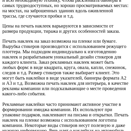
и всю необходимую технику, чтобы расклеивать баннеры в
самых труднодоступных, но хорошо просматриваемых местах:
на мостах, на заброшенных зданиях вдоль оживленной
трассы, где случаются пробки и т.д.
Цены на печать наклеек варьируются в зависимости от
размера продукции, тиража и других особенностей заказа.
Печать наклеек на заказ возможна на пленке или бумаге.
Вырубка стикеров производится с использованием режущего
плоттера. Мы подходим индивидуально к изготовдению
наклеек и разрабатываем уникальный дизайн стикеров для
каждого клиента. Заказ рекламных наклеек может быть
любых форм: в виде квадрата, круга, овала, капли, снежинок,
следов и т.д. Размер стикеров также выбирает клиент. Это
могут быть наклейки в виде указателей, баннеры формата А2
и А3 и т.д. Возможна печать наклеек для интерьера, в качестве
рекламы компании или подсказывающие о месте проведения
какого-либо события.
Рекламные наклейки часто принимают активное участие в
формировании имиджа компании. Их используют при
упаковке подарков, наклеивают на письма и открытки. Печать
наклеек на пленке возможна с использованием логотипа
компании. Некоторые виды стикеров несут полезную и даже
нужную информацию. Речь идет о наклейках на автомобиль.