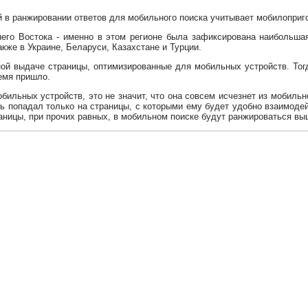
й в ранжировании ответов для мобильного поиска учитывает мобилоприго
него Востока - именно в этом регионе была зафиксирована наибольшая
кже в Украине, Беларуси, Казахстане и Турции.
ной выдаче страницы, оптимизированные для мобильных устройств. Тогд
емя пришло.
бильных устройств, это не значит, что она совсем исчезнет из мобиль
ь попадал только на страницы, с которыми ему будет удобно взаимодей
аницы, при прочих равных, в мобильном поиске будут ранжироваться вы